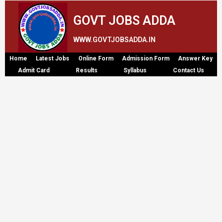
GOVT JOBS ADDA
WWW.GOVTJOBSADDA.IN
Home
Latest Jobs
Online Form
Admission Form
Answer Key
Admit Card
Results
Syllabus
Contact Us